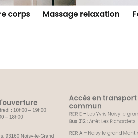
re corps
Massage relaxation
F
Accès en transport
'ouverture
commun
redi : 10h00 – 19h00
RER E
– Les Yvris Noisy le gra
00 – 18h00
Bus 312
: Arrêt Les Richardets
RER A
– Noisy le grand Mont 
is, 93160 Noisy-le-Grand