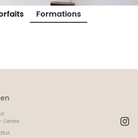
orfaits
Formations
 en
nd
 – Centre
d’Est